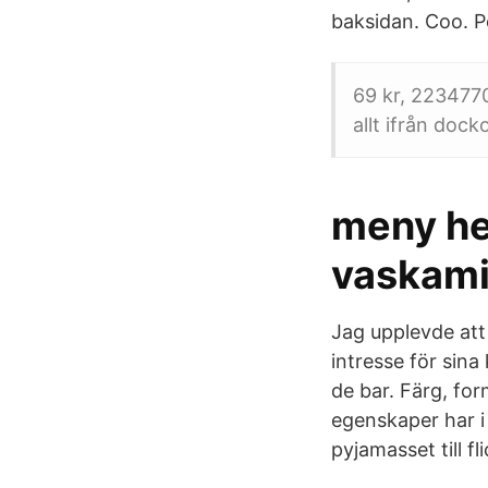
baksidan. Coo. P
69 kr, 2234770
allt ifrån dock
meny he
vaskami
Jag upplevde att
intresse för sin
de bar. Färg, fo
egenskaper har i
pyjamasset till f