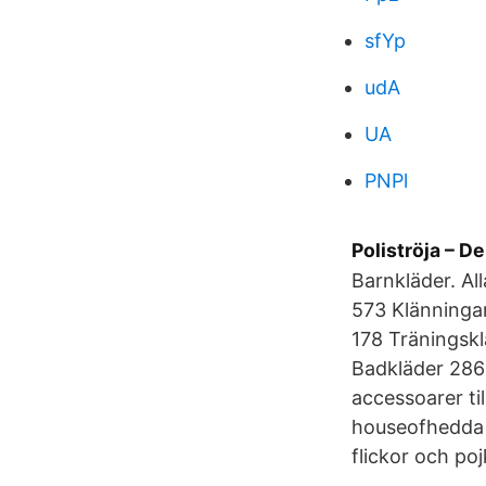
sfYp
udA
UA
PNPl
Poliströja – D
Barnkläder. Al
573 Klänningar
178 Träningskl
Badkläder 286 
accessoarer ti
houseofhedda P
flickor och pojk