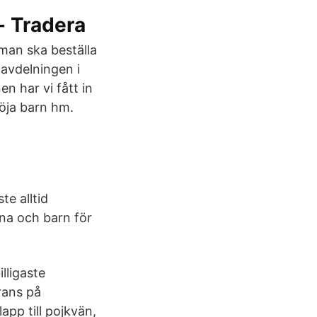
- Tradera
man ska beställa
avdelningen i
n har vi fått in
röja barn hm.
te alltid
xna och barn för
lligaste
rans på
app till pojkvän,