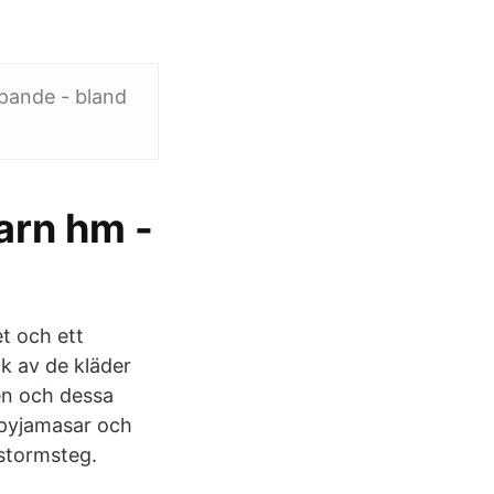
apande - bland
arn hm -
t och ett
k av de kläder
en och dessa
 pyjamasar och
 stormsteg.