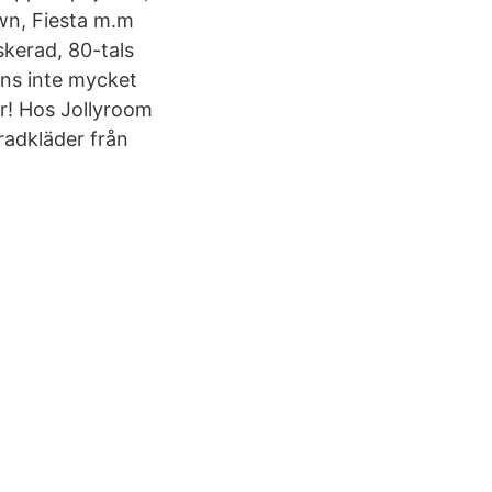
own, Fiesta m.m
kerad, 80-tals
nns inte mycket
er! Hos Jollyroom
radkläder från