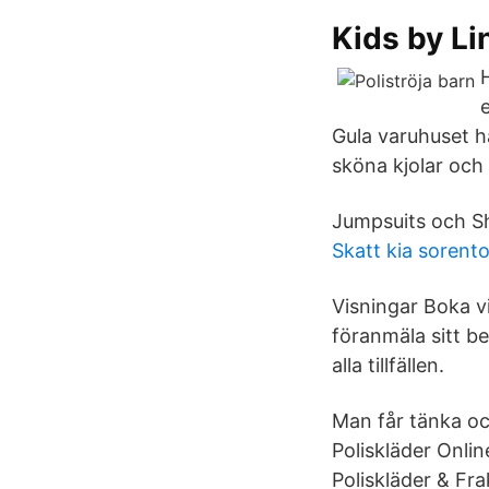
Kids by Li
Gula varuhuset ha
sköna kjolar och
Jumpsuits och Sho
Skatt kia sorent
Visningar Boka vi
föranmäla sitt be
alla tillfällen.
Man får tänka ock
Poliskläder Onli
Poliskläder & Fra