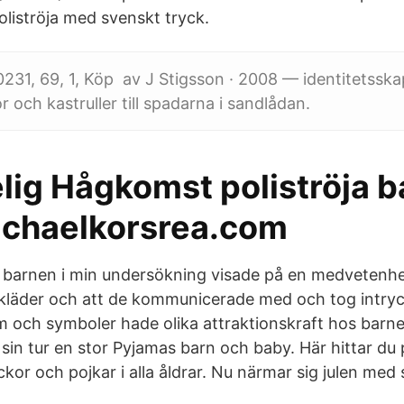
oliströja med svenskt tryck.
231, 69, 1, Köp av J Stigsson · 2008 — identitetssk
or och kastruller till spadarna i sandlådan.
lig Hågkomst poliströja b
chaelkorsrea.com
 barnen i min undersökning visade på en medvetenhe
a kläder och att de kommunicerade med och tog intryc
rm och symboler hade olika attraktionskraft hos barn
 sin tur en stor Pyjamas barn och baby. Här hittar du
lickor och pojkar i alla åldrar. Nu närmar sig julen med