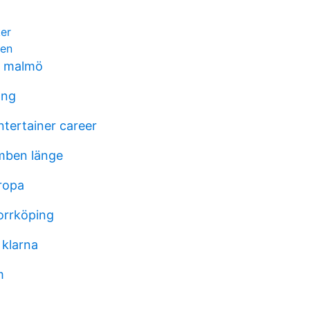
er
fen
n malmö
png
ntertainer career
mben länge
uropa
orrköping
 klarna
m