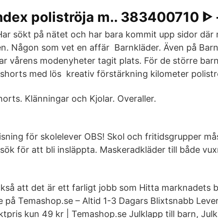
ndex poliströja m.. 383400710 ᐈ 
Har sökt på nätet och har bara kommit upp sidor där 
en. Någon som vet en affär Barnkläder. Även på Barn
r vårens modenyheter tagit plats. För de större barne
 shorts med lös kreativ förstärkning kilometer polist
rts. Klänningar och Kjolar. Overaller.
o
sning för skolelever OBS! Skol och fritidsgrupper mås
sök för att bli insläppta. Maskeradkläder till både vu
så att det är ett farligt jobb som Hitta marknadets bi
ne på Temashop.se – Altid 1-3 Dagars Blixtsnabb Leve
ktpris kun 49 kr | Temashop.se Julklapp till barn, Julkl