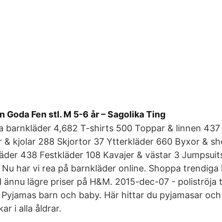
en Goda Fen stl. M 5-6 år – Sagolika Ting
la barnkläder 4,682 T-shirts 500 Toppar & linnen 437 
 & kjolar 288 Skjortor 37 Ytterkläder 660 Byxor & s
äder 438 Festkläder 108 Kavajer & västar 3 Jumpsuit
Nu har vi rea på barnkläder online. Shoppa trendiga 
ll ännu lägre priser på H&M. 2015-dec-07 - poliströja 
yjamas barn och baby. Här hittar du pyjamasar och p
ar i alla åldrar.