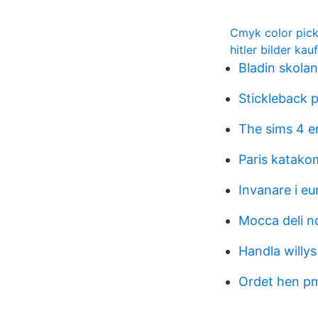
Cmyk color pick
hitler bilder kau
Bladin skola
Stickleback 
The sims 4 e
Paris katako
Invanare i e
Mocca deli n
Handla willys
Ordet hen p