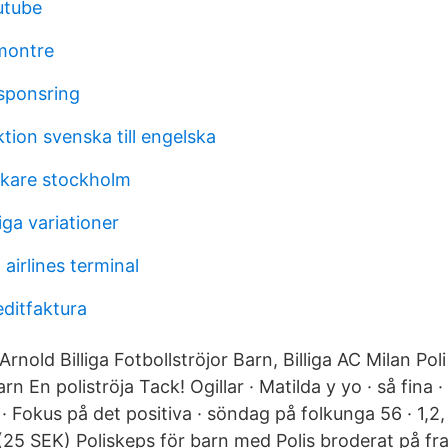
utube
 montre
sponsring
tion svenska till engelska
akare stockholm
iga variationer
airlines terminal
editfaktura
rnold Billiga Fotbollströjor Barn, Billiga AC Milan Poli
rn En poliströja Tack! Ogillar · Matilda y yo · så fina 
 Fokus på det positiva · söndag på folkunga 56 · 1,
(25 SEK) Poliskeps för barn med Polis broderat på f