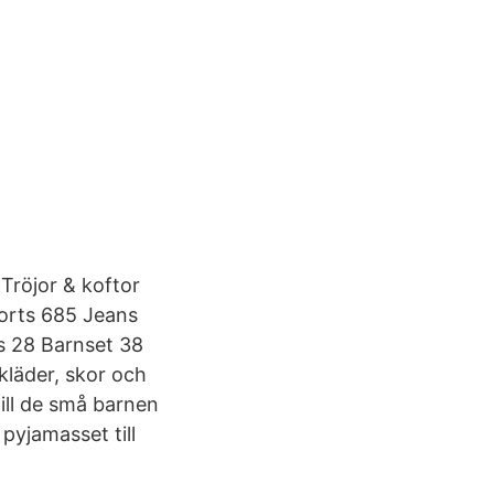
Tröjor & koftor
horts 685 Jeans
s 28 Barnset 38
kläder, skor och
till de små barnen
yjamasset till