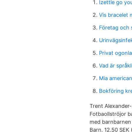
Izettle go yo
Vis bracelet
Företag och 
Urinvägsinfek
Privat ogonl
Vad är språkl
Mia american 
Bokföring kr
Trent Alexander-A
Fotbaollströjor ba
med barnbarnen ·
Barn. 12,50 SEK 