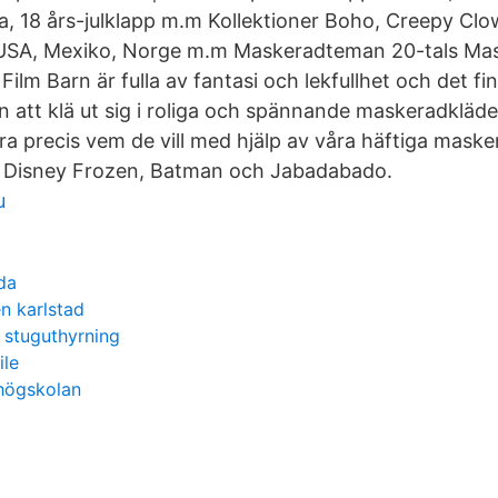
ppa, 18 års-julklapp m.m Kollektioner Boho, Creepy Cl
 USA, Mexiko, Norge m.m Maskeradteman 20-tals Mas
ilm Barn är fulla av fantasi och lekfullhet och det fi
än att klä ut sig i roliga och spännande maskeradkläd
ra precis vem de vill med hjälp av våra häftiga maske
Disney Frozen, Batman och Jabadabado.
u
da
n karlstad
 stuguthyrning
ile
högskolan