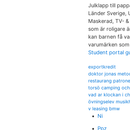
Julklapp till pa
Länder Sverige,
Maskerad, TV- & F
som är roligare 
kan barnen få va
varumärken som 
Student portal g
exportkredit
doktor jonas meto
restaurang patrone
torsö camping och
vad ar klockan i ch
övningselev musik
v leasing bmw
Ni
Ppz