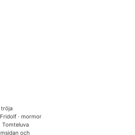
 tröja
· Fridolf · mormor
2, Tomteluva
ramsidan och